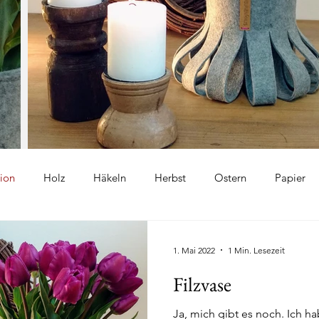
ion
Holz
Häkeln
Herbst
Ostern
Papier
n
Winter
Kreidefarbe
Vase
Modelliermasse
1. Mai 2022
1 Min. Lesezeit
Filzvase
en
Haus
Blumen
Kranz
Sterne
Küche
Ja, mich gibt es noch. Ich hab