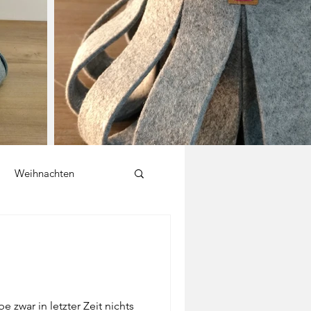
Weihnachten
Hase
Ostereier
Schnur
Servietten
e zwar in letzter Zeit nichts