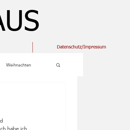
AUS
Datenschutz/Impressum
Weihnachten
Hase
Ostereier
Schnur
Servietten
d 
ch habe ich 