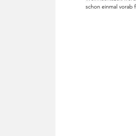
Tischdekoration
Draht
schon einmal vorab f