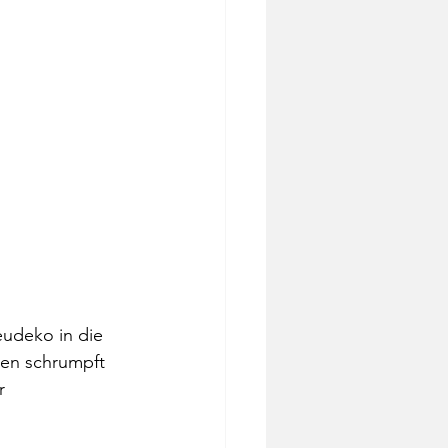
eudeko in die 
nen schrumpft 
r 