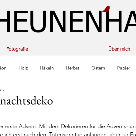
HEUNENH
Fotografie
Über mich
ion
Holz
Häkeln
Herbst
Ostern
Papier
eit
n
Winter
Kreidefarbe
Vase
Modelliermasse
hnachtsdeko
en
Haus
Blumen
Kranz
Sterne
Küche
er erste Advent. Mit dem Dekorieren für die Advents- un
e ich erst nach dem Totensonntag anfangen, aber für Eu