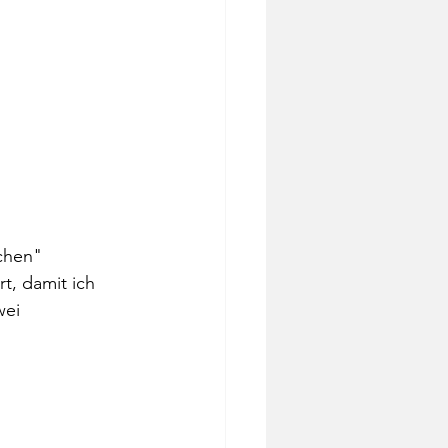
chen" 
, damit ich 
ei 