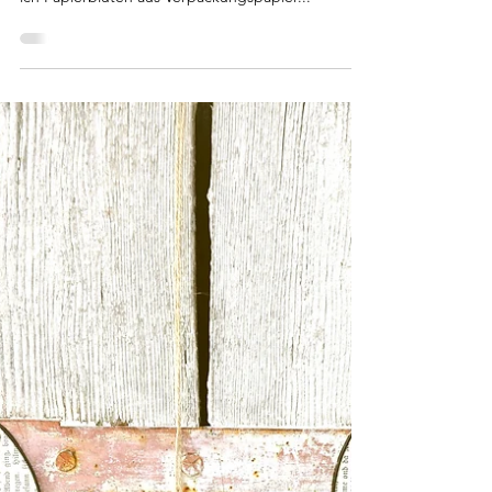
3. Juli 2019
2 Min. Lesezeit
Leuchtende Schalen
Endlich habe ich Zeit gefunden um eine kleine
Sommerdekoration zu basteln. Im Frühjahr hatte
ich Papierblüten aus Verpackungspapier...