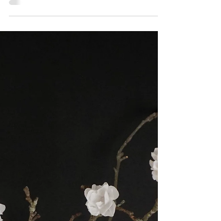
3. März 2019
2 Min. Lesezeit
Pappröhrendekoration
In meinem letzten Beitrag war ein Windlicht zu
sehen, bei dem der Sockel aus Juteband war.
Heute nun die Anleitung und noch ein paar...