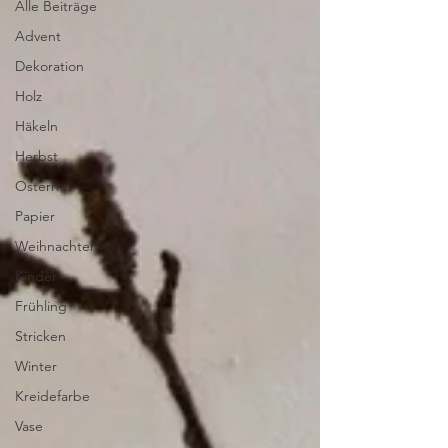
Alle Beiträge
Advent
Dekoration
Holz
Häkeln
Herbst
Ostern
Papier
Weihnachten
Kinder
Frühling
Stricken
Winter
Kreidefarbe
Vase