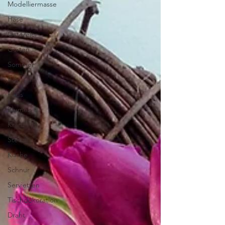
Modelliermasse
Hase
Ostereier
Garten
Sommer
Paletten
Haus
Blumen
Kranz
Sterne
Küche
Schnur
Servietten
Tischdekoration
Draht